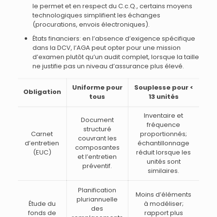
le permet et en respect du C.c.Q., certains moyens
technologiques simplifient les échanges
(procurations, envois électroniques).
États financiers: en l’absence d’exigence spécifique
dans la DCV, l’AGA peut opter pour une mission
d’examen plutôt qu’un audit complet, lorsque la taille
ne justifie pas un niveau d’assurance plus élevé.
Uniforme pour
Souplesse pour <
Obligation
tous
13 unités
Inventaire et
Document
fréquence
structuré
Carnet
proportionnés;
couvrant les
d’entretien
échantillonnage
composantes
(EUC)
réduit lorsque les
et l’entretien
unités sont
préventif.
similaires.
Planification
Moins d’éléments
pluriannuelle
Étude du
à modéliser;
des
fonds de
rapport plus