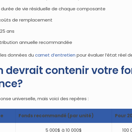
a durée de vie résiduelle de chaque composante
 coûts de remplacement
 25 ans
ntribution annuelle recommandée
r les données du
carnet d’entretien
pour évaluer l’état réel
devrait contenir votre f
nce?
ponse universelle, mais voici des repères :
le
Fonds recommandé (par unité)
Pour 20
5 000$ à 10 000$
100 