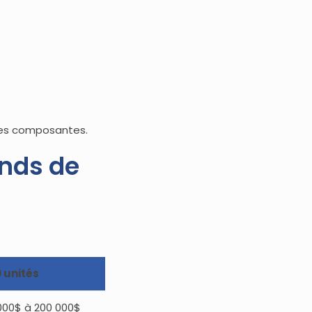
 des composantes.
onds de
 unités
000$ à 200 000$