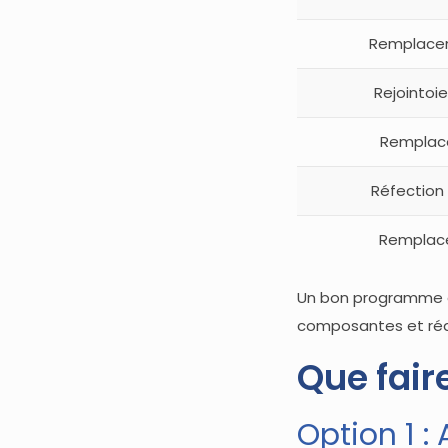
Remplacem
Rejointo
Remplac
Réfection
Remplac
Un bon programme 
composantes et réd
Que fair
Option 1 