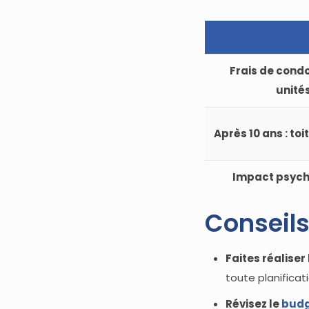
Frais de cond
unité
Après 10 ans : toi
Impact psych
Conseils
Faites réalise
toute planificat
Révisez le
bud