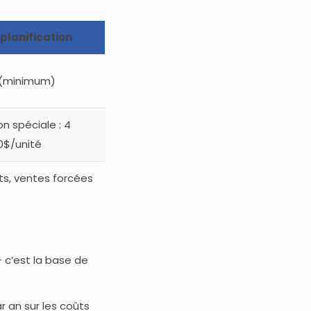
planification
 (minimum)
on spéciale : 4
0$/unité
its, ventes forcées
— c’est la base de
r an sur les coûts