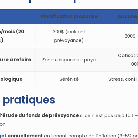
Planification proactive
Aucune 
o/mois (20
300$ (incluant
200$
s)
prévoyance)
Cotisati
ture à refaire
Fonds disponible : payé
00
ologique
Sérénité
Stress, confl
 pratiques
r l’étude du fonds de prévoyance
si ce n’est pas déjà fait 
ion
get
annuellement
en tenant compte de l’inflation (3-5% pa