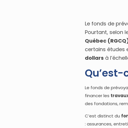
Le fonds de prév
Pourtant, selon l
Québec (RGCQ
certains études 
dollars
à l’échel
Qu’est-c
Le fonds de prévoya
financer les
travau
des fondations, re
C’est distinct du
fo
: assurances, entre