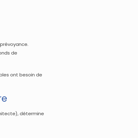
 prévoyance.
fonds de
ubles ont besoin de
re
hitecte), détermine