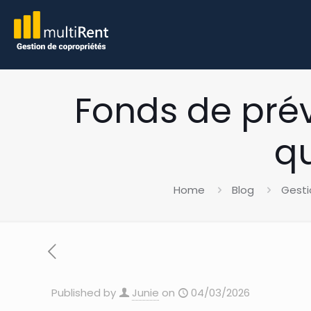
Fonds de prév
qu
Home
Blog
Gesti
Published by
Junie
on
04/03/2026