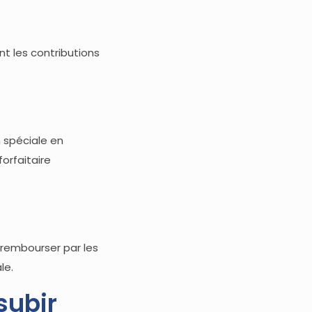
t les contributions
 spéciale en
orfaitaire
 rembourser par les
le.
subir