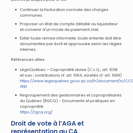
Continuer la facturation normale des charges
communes.
Proposer un état de compte détaillé au liquidateur
et convenir d’un mode de paiement clair.
Éviter toute remise informelle: toute entente doit être
documentée par écrit et approuvée selon les règles
internes.
Références utiles:
LégisQuébec – Copropriété divise (C.c.Q., art. 1038
et suiv.; contributions cf. art. 1064, sûretés cf. art. 1069)
https://www.legisquebec.gouv.qc.ca/fr/document/lc/CC
1991
Regroupement des gestionnaires et copropriétaires
du Québec (RGCQ) – Documents et pratiques en
copropriété
https://rgcq.org/
Droit de vote à l’AGA et
représentation au CA