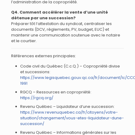
l’administration de la copropriété.
Q4. Comment accélérer la vente d’une unité
détenue par une succession?
Préparer tôt l’attestation du syndicat, centraliser les
documents (DCV, règlements, PV, budget, EUC) et
maintenir une communication soutenue avec le notaire
et le courtier.
Références externes principales:
Code civil du Québec (C.c.Q.) – Copropriété divise
et successions:
https://www.legisquebec.gouv.qc.ca/fr/document/lc/CC
1991
RGCQ – Ressources en copropriété:
https://rgcq.org/
Revenu Québec – Liquidateur d’une succession:
https://www.revenuquebec.ca/fr/citoyens/votre-
situation/changement/vous-etes-liquidateur-dune-
succession/
Revenu Québec – Informations générales sur les