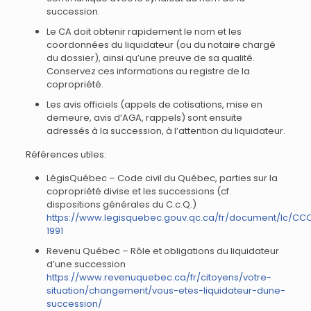
succession.
Le CA doit obtenir rapidement le nom et les
coordonnées du liquidateur (ou du notaire chargé
du dossier), ainsi qu’une preuve de sa qualité.
Conservez ces informations au registre de la
copropriété.
Les avis officiels (appels de cotisations, mise en
demeure, avis d’AGA, rappels) sont ensuite
adressés à la succession, à l’attention du liquidateur.
Références utiles:
LégisQuébec – Code civil du Québec, parties sur la
copropriété divise et les successions (cf.
dispositions générales du C.c.Q.)
https://www.legisquebec.gouv.qc.ca/fr/document/lc/CC
1991
Revenu Québec – Rôle et obligations du liquidateur
d’une succession
https://www.revenuquebec.ca/fr/citoyens/votre-
situation/changement/vous-etes-liquidateur-dune-
succession/