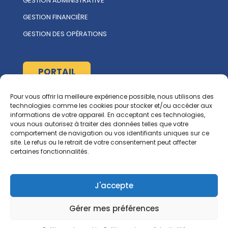
GESTION ADMINISTRATIVE
GESTION FINANCIÈRE
GESTION DES OPÉRATIONS
PORTAIL
Pour vous offrir la meilleure expérience possible, nous utilisons des
À propos
technologies comme les cookies pour stocker et/ou accéder aux
informations de votre appareil. En acceptant ces technologies,
L'ÉQUIPE MULTIRENT
vous nous autorisez à traiter des données telles que votre
comportement de navigation ou vos identifiants uniques sur ce
NOUS CONTACTER
site. Le refus ou le retrait de votre consentement peut affecter
certaines fonctionnalités.
Ressources
RGCG
J'accepte
CORPIQ
Gérer mes préférences