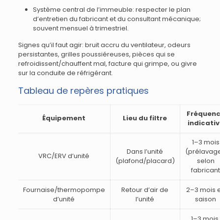
Système central de l’immeuble: respecter le plan
d’entretien du fabricant et du consultant mécanique;
souvent mensuel à trimestriel.
Signes qu’il faut agir: bruit accru du ventilateur, odeurs
persistantes, grilles poussiéreuses, pièces qui se
refroidissent/chauffent mal, facture qui grimpe, ou givre
sur la conduite de réfrigérant.
Tableau de repères pratiques
Fréquen
Équipement
Lieu du filtre
indicati
1–3 mois
Dans l’unité
(prélavage
VRC/ERV d’unité
(plafond/placard)
selon
fabrican
Fournaise/thermopompe
Retour d’air de
2–3 mois 
d’unité
l’unité
saison
1–3 mois