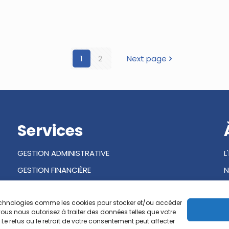
1
2
Next page
Services
GESTION ADMINISTRATIVE
L
GESTION FINANCIÈRE
N
GESTION DES OPÉRATIONS
s technologies comme les cookies pour stocker et/ou accéder
ous nous autorisez à traiter des données telles que votre
e refus ou le retrait de votre consentement peut affecter
PORTAIL