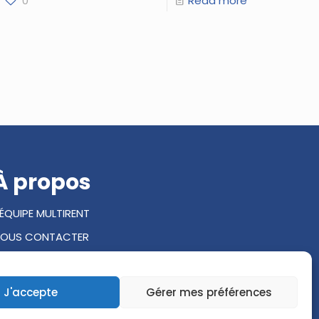
0
Read more
À propos
'ÉQUIPE MULTIRENT
OUS CONTACTER
Ressources
J'accepte
Gérer mes préférences
RGCG