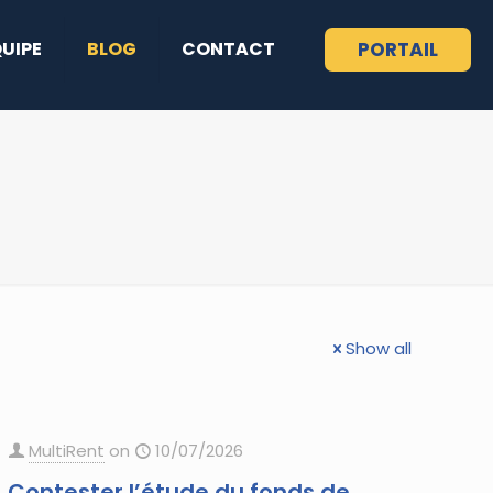
QUIPE
BLOG
CONTACT
PORTAIL
Show all
MultiRent
on
10/07/2026
Contester l’étude du fonds de