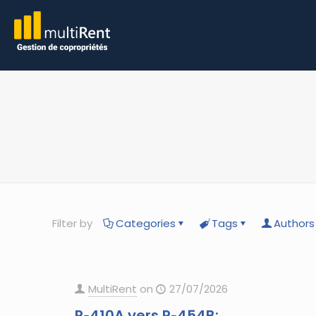
Filter by
Categories
Tags
Authors
MultiRent
on
27/07/2026
R‑410A vers R‑454B: