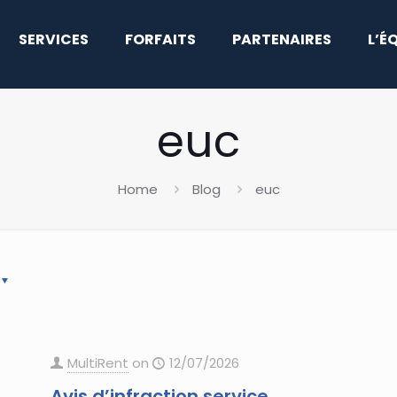
SERVICES
FORFAITS
PARTENAIRES
L’É
euc
Home
Blog
euc
MultiRent
on
12/07/2026
Avis d’infraction service