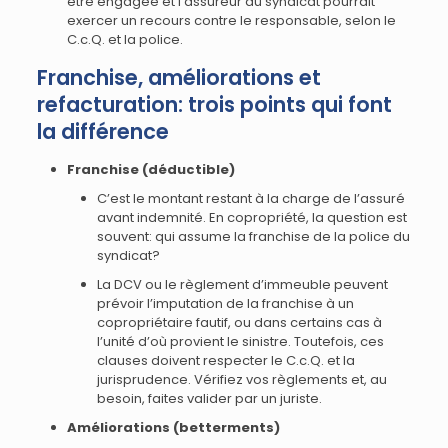
être engagée et l’assureur du syndicat pourrait
exercer un recours contre le responsable, selon le
C.c.Q. et la police.
Franchise, améliorations et
refacturation: trois points qui font
la différence
Franchise (déductible)
C’est le montant restant à la charge de l’assuré
avant indemnité. En copropriété, la question est
souvent: qui assume la franchise de la police du
syndicat?
La DCV ou le règlement d’immeuble peuvent
prévoir l’imputation de la franchise à un
copropriétaire fautif, ou dans certains cas à
l’unité d’où provient le sinistre. Toutefois, ces
clauses doivent respecter le C.c.Q. et la
jurisprudence. Vérifiez vos règlements et, au
besoin, faites valider par un juriste.
Améliorations (betterments)