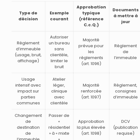
Approbation
Documents
Type de
Exemple
typique
à mettre à
décision
courant
(référence
jour
C.c.Q.)
Autoriser
Majorité
Règlement
un bureau
prévue pour
Règlement
d’immeuble
sans
les
de
(usage, bruit,
clientèle,
règlements
l’immeuble
affichage)
limiter le
(art. 1096)
bruit
Usage
Atelier
intensif avec
léger,
Majorité
Règlement,
impact sur
clinique
renforcée
consignes
parties
avec
(art. 1097)
d’immeuble
communes
clientèle
Changement
Passer de
de
«
Approbation
DCV
destination
résidentiel
la plus élevée
(publication
de
» à « mixte
(art. 1098)
requise)
l’immeuble
»