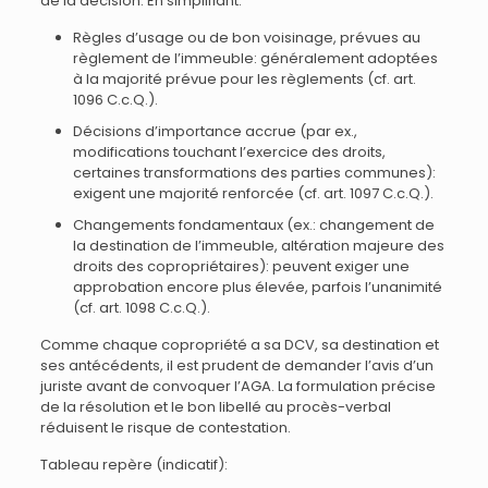
de la décision. En simplifiant:
Règles d’usage ou de bon voisinage, prévues au
règlement de l’immeuble: généralement adoptées
à la majorité prévue pour les règlements (cf. art.
1096 C.c.Q.).
Décisions d’importance accrue (par ex.,
modifications touchant l’exercice des droits,
certaines transformations des parties communes):
exigent une majorité renforcée (cf. art. 1097 C.c.Q.).
Changements fondamentaux (ex.: changement de
la destination de l’immeuble, altération majeure des
droits des copropriétaires): peuvent exiger une
approbation encore plus élevée, parfois l’unanimité
(cf. art. 1098 C.c.Q.).
Comme chaque copropriété a sa DCV, sa destination et
ses antécédents, il est prudent de demander l’avis d’un
juriste avant de convoquer l’AGA. La formulation précise
de la résolution et le bon libellé au procès-verbal
réduisent le risque de contestation.
Tableau repère (indicatif):