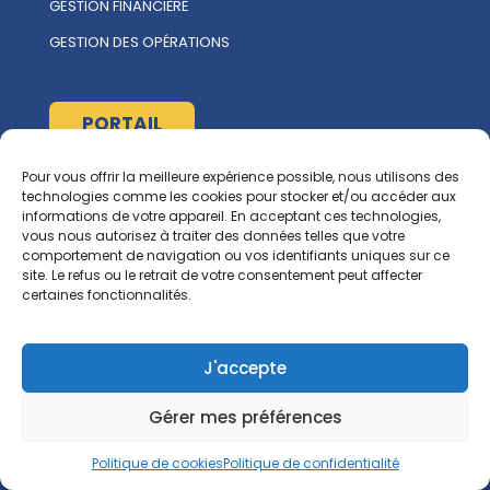
GESTION FINANCIÈRE
GESTION DES OPÉRATIONS
PORTAIL
Pour vous offrir la meilleure expérience possible, nous utilisons des
À propos
technologies comme les cookies pour stocker et/ou accéder aux
informations de votre appareil. En acceptant ces technologies,
L'ÉQUIPE MULTIRENT
vous nous autorisez à traiter des données telles que votre
comportement de navigation ou vos identifiants uniques sur ce
NOUS CONTACTER
site. Le refus ou le retrait de votre consentement peut affecter
certaines fonctionnalités.
Ressources
RGCG
J'accepte
CORPIQ
Gérer mes préférences
Politique de cookies
Politique de confidentialité