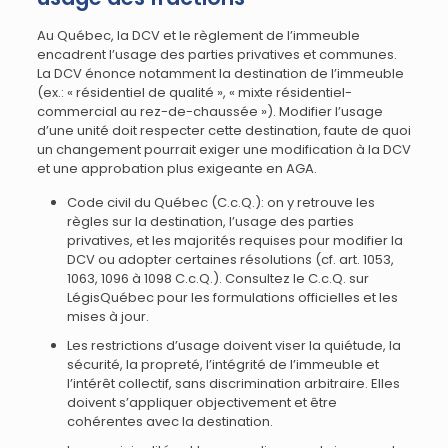
Au Québec, la DCV et le règlement de l’immeuble
encadrent l’usage des parties privatives et communes.
La DCV énonce notamment la destination de l’immeuble
(ex.: « résidentiel de qualité », « mixte résidentiel-
commercial au rez-de-chaussée »). Modifier l’usage
d’une unité doit respecter cette destination, faute de quoi
un changement pourrait exiger une modification à la DCV
et une approbation plus exigeante en AGA.
Code civil du Québec (C.c.Q.): on y retrouve les
règles sur la destination, l’usage des parties
privatives, et les majorités requises pour modifier la
DCV ou adopter certaines résolutions (cf. art. 1053,
1063, 1096 à 1098 C.c.Q.). Consultez le C.c.Q. sur
LégisQuébec pour les formulations officielles et les
mises à jour.
Les restrictions d’usage doivent viser la quiétude, la
sécurité, la propreté, l’intégrité de l’immeuble et
l’intérêt collectif, sans discrimination arbitraire. Elles
doivent s’appliquer objectivement et être
cohérentes avec la destination.