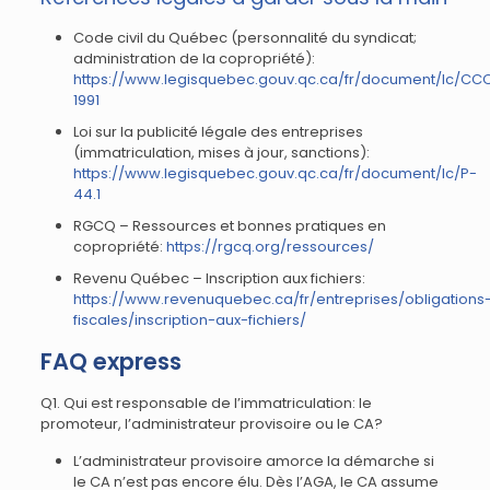
Code civil du Québec (personnalité du syndicat;
administration de la copropriété):
https://www.legisquebec.gouv.qc.ca/fr/document/lc/CC
1991
Loi sur la publicité légale des entreprises
(immatriculation, mises à jour, sanctions):
https://www.legisquebec.gouv.qc.ca/fr/document/lc/P-
44.1
RGCQ – Ressources et bonnes pratiques en
copropriété:
https://rgcq.org/ressources/
Revenu Québec – Inscription aux fichiers:
https://www.revenuquebec.ca/fr/entreprises/obligations
fiscales/inscription-aux-fichiers/
FAQ express
Q1. Qui est responsable de l’immatriculation: le
promoteur, l’administrateur provisoire ou le CA?
L’administrateur provisoire amorce la démarche si
le CA n’est pas encore élu. Dès l’AGA, le CA assume