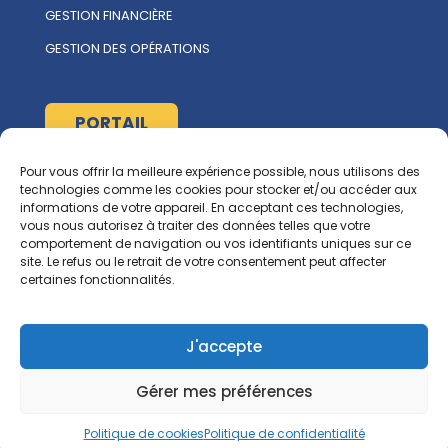
GESTION FINANCIÈRE
GESTION DES OPÉRATIONS
PORTAIL
Pour vous offrir la meilleure expérience possible, nous utilisons des
À propos
technologies comme les cookies pour stocker et/ou accéder aux
informations de votre appareil. En acceptant ces technologies,
L'ÉQUIPE MULTIRENT
vous nous autorisez à traiter des données telles que votre
comportement de navigation ou vos identifiants uniques sur ce
NOUS CONTACTER
site. Le refus ou le retrait de votre consentement peut affecter
certaines fonctionnalités.
Ressources
RGCG
J'accepte
CORPIQ
Gérer mes préférences
Politique de cookies
Politique de confidentialité