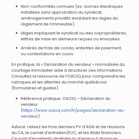
Non-conformités connues (ex.: bornes électriques
installées sans approbation du syndicat,
aménagements privatifs excédant les règles du
règlement de l’immeuble).
Litiges impliquant le syndicat ou des copropriétaires,
lettres de mise en demeure reçues ou envoyées.
Arriérés de frais de condo, ententes de paiement,
ou contestations en cours.
En pratique, la « Déclaration du vendeur » normalisée du
courtage immobilier aide à structurer ces informations.
Consultez la ressource de l’OACIQ pour comprendre les
rubriques et les attentes du marché québécois
(formulaires et guides).
Référence pratique: OACIQ – Déclaration du
vendeur
(
https://www.oaciq.com/fr/pages/declaration-du-
vendeur
).
Astuce: relisez les trois derniers PV d’AGA et de réunions
du CA, le carnet d’entretien/EUC, et les états financiers.
Ce sont d’excellents révélateurs d’enjeux à divulguer.