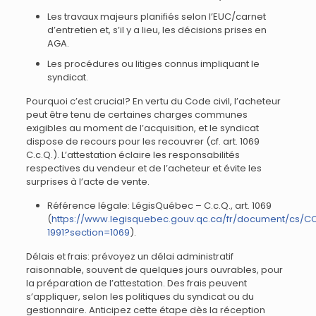
Les travaux majeurs planifiés selon l’EUC/carnet
d’entretien et, s’il y a lieu, les décisions prises en
AGA.
Les procédures ou litiges connus impliquant le
syndicat.
Pourquoi c’est crucial? En vertu du Code civil, l’acheteur
peut être tenu de certaines charges communes
exigibles au moment de l’acquisition, et le syndicat
dispose de recours pour les recouvrer (cf. art. 1069
C.c.Q.). L’attestation éclaire les responsabilités
respectives du vendeur et de l’acheteur et évite les
surprises à l’acte de vente.
Référence légale: LégisQuébec – C.c.Q., art. 1069
(
https://www.legisquebec.gouv.qc.ca/fr/document/cs/C
1991?section=1069
).
Délais et frais: prévoyez un délai administratif
raisonnable, souvent de quelques jours ouvrables, pour
la préparation de l’attestation. Des frais peuvent
s’appliquer, selon les politiques du syndicat ou du
gestionnaire. Anticipez cette étape dès la réception