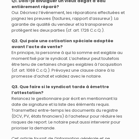
Q1. Dois-je divulguer un vieux dégât d’eau
entièrement réparé?
Oui. Décrivez l’événement, les réparations effectuées et
joignez les preuves (factures, rapport d’assureur). La
garantie de qualité du vendeur et la transparence
protègent les deux parties (cf. art. 1726 C.c.Q.).
Q2. Qui paie une cotisation spéciale adoptée
avant l’acte de vente?
En principe, la personne à qui la somme est exigible au
moment fixé par le syndicat. L’acheteur peut toutefois
être tenu de certaines charges exigibles à l’acquisition
(cf. art. 1069 C.c.Q.). Prévoyez une clause claire à la
promesse d’achat et validez avec le notaire.
Q3. Que faire si le syndicat tarde à émettre
l’attestation?
Relancez le gestionnaire par écrit en mentionnant la
date de signature et la liste des éléments requis.
Transmettez entre-temps les documents du registre
(DCV, PV, états financiers) à l’acheteur pour réduire les
risques de report. Le notaire peut aussi intervenir pour
prioriser la demande.
Cet article fournit de l’information générale et ne