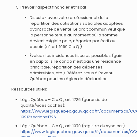
Prévoir l’aspect financier et fiscal
Discutez avec votre professionnel de la
répartition des cotisations spéciales adoptées
avant l’acte de vente. Le droit commun veut que
la personne tenue au moment où la somme
devient exigible paie; négocier par écrit au
besoin (cf. art. 1069 C.c.Q.).
Évaluez les incidences fiscales possibles (gain
en capital si le condo n’est pas une résidence
principale, répartition des dépenses
admissibles, etc.). Référez-vous à Revenu
Québec pour les règles de déclaration.
Ressources utiles:
LégisQuébec – C.c.Q., art. 1726 (garantie de
qualité/vices cachés):
https://www.legisquebec.gouv.qc.ca/fr/document/cs/C
1991?section=1726
.
LégisQuébec – C.c.Q., art. 1070 (registre du syndicat):
https://www.legisquebec.gouv.qc.ca/fr/document/cs/C