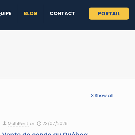
QUIPE
BLOG
CONTACT
PORTAIL
Show all
MultiRent
on
23/07/2026
Vente de condo au Québec: