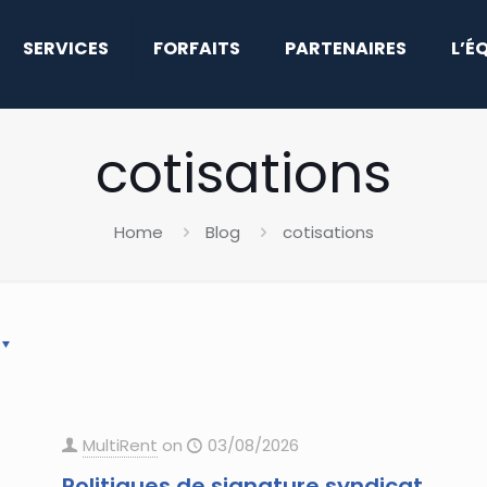
SERVICES
FORFAITS
PARTENAIRES
L’É
cotisations
Home
Blog
cotisations
MultiRent
on
03/08/2026
Politiques de signature syndicat