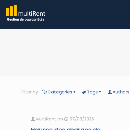
Filter by
Categories
Tags
Authors
MultiRent
on
07/08/2026
Hausse des charges de