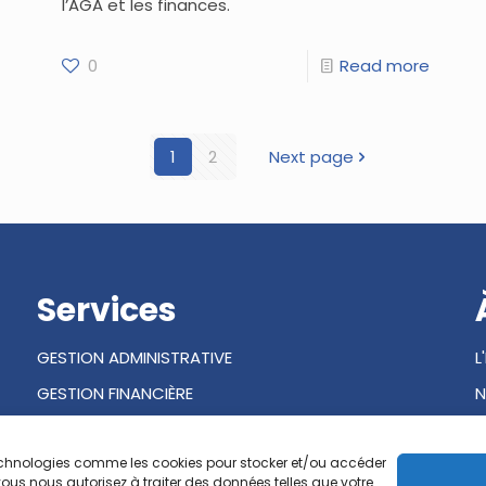
l’AGA et les finances.
0
Read more
1
2
Next page
Services
GESTION ADMINISTRATIVE
L
GESTION FINANCIÈRE
N
GESTION DES OPÉRATIONS
s technologies comme les cookies pour stocker et/ou accéder
ous nous autorisez à traiter des données telles que votre