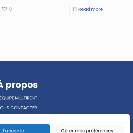
0
Read more
À propos
'ÉQUIPE MULTIRENT
OUS CONTACTER
Ressources
J'accepte
Gérer mes préférences