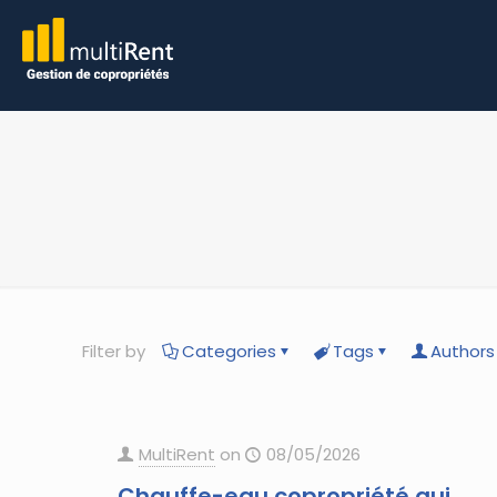
Filter by
Categories
Tags
Authors
MultiRent
on
08/05/2026
Chauffe-eau copropriété qui