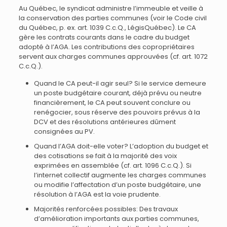
Au Québec, le syndicat administre l’immeuble et veille à
la conservation des parties communes (voir le Code civil
du Québec, p. ex. art. 1039 C.c.Q., LégisQuébec). Le CA
gère les contrats courants dans le cadre du budget
adopté à l’AGA. Les contributions des copropriétaires
servent aux charges communes approuvées (cf. art. 1072
C.c.Q.).
Quand le CA peut-il agir seul? Si le service demeure
un poste budgétaire courant, déjà prévu ou neutre
financièrement, le CA peut souvent conclure ou
renégocier, sous réserve des pouvoirs prévus à la
DCV et des résolutions antérieures dûment
consignées au PV.
Quand l’AGA doit-elle voter? L’adoption du budget et
des cotisations se fait à la majorité des voix
exprimées en assemblée (cf. art. 1096 C.c.Q.). Si
l’internet collectif augmente les charges communes
ou modifie l’affectation d’un poste budgétaire, une
résolution à l’AGA est la voie prudente.
Majorités renforcées possibles: Des travaux
d’amélioration importants aux parties communes,