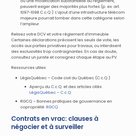
ou une modification substantielle du règlement,
peuvent exiger des majorités plus fortes (p. ex. art.
1097-1098 C.c.Q.). L’ajout d’une infrastructure télécom
majeure pourrait tomber dans cette catégorie selon
l’ampleur.
Relisez votre DCV et votre règlement d’immeuble.
Certaines déclarations précisent les seuils de vote, les
accès aux parties privatives pour travaux, ou interdisent
des exclusivités trop contraignantes. En cas de doute,
consultez un juriste et consignez chaque étape au PV.
Ressources utiles:
LégisQuébec – Code civil du Québec (C.c.Q.)
Aperçu du C.c.Q. et des articles cités:
LégisQuébec – C.c.Q.
RGCQ – Bonnes pratiques de gouvernance en
copropriété:
RGCQ
Contrats en vrac: clauses à
négocier et à surveiller