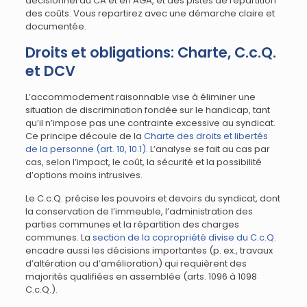
décisionnel au CA et en AGA, et des pistes de répartition
des coûts. Vous repartirez avec une démarche claire et
documentée.
Droits et obligations: Charte, C.c.Q.
et DCV
L’accommodement raisonnable vise à éliminer une
situation de discrimination fondée sur le handicap, tant
qu’il n’impose pas une contrainte excessive au syndicat.
Ce principe découle de la
Charte des droits et libertés
de la personne (art. 10, 10.1)
. L’analyse se fait au cas par
cas, selon l’impact, le coût, la sécurité et la possibilité
d’options moins intrusives.
Le C.c.Q. précise les pouvoirs et devoirs du syndicat, dont
la conservation de l’immeuble, l’administration des
parties communes et la répartition des charges
communes. La
section de la copropriété divise du C.c.Q.
encadre aussi les décisions importantes (p. ex., travaux
d’altération ou d’amélioration) qui requièrent des
majorités qualifiées en assemblée (arts. 1096 à 1098
C.c.Q.).