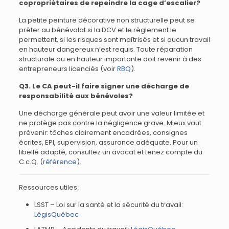
copropriétaires de repeindre la cage d’escalier?
La petite peinture décorative non structurelle peut se
prêter au bénévolat si la DCV et le règlement le
permettent, si les risques sont maîtrisés et si aucun travail
en hauteur dangereux n’est requis. Toute réparation
structurale ou en hauteur importante doit revenir à des
entrepreneurs licenciés (voir
RBQ
).
Q3. Le CA peut-il faire signer une décharge de
responsabilité aux bénévoles?
Une décharge générale peut avoir une valeur limitée et
ne protège pas contre la négligence grave. Mieux vaut
prévenir: tâches clairement encadrées, consignes
écrites, EPI, supervision, assurance adéquate. Pour un
libellé adapté, consultez un avocat et tenez compte du
C.c.Q. (
référence
).
Ressources utiles:
LSST – Loi sur la santé et la sécurité du travail:
LégisQuébec