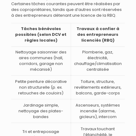
Certaines tâches courantes peuvent être réalisées par
des copropriétaires, tandis que d’autres sont réservées
à des entrepreneurs détenant une licence de la RBQ.
Tâches bénévoles
Travaux à confier à
possibles (selon DCV et
des entrepreneurs
règles locales)
licenciés (RBQ)
Nettoyage saisonnier des
Plomberie, gaz,
aires communes (hall,
électricité,
corridors, garage non
chauffage/climatisation
mécanisé)
centralisée
Petite peinture décorative
Toiture, structure,
non structurelle (p. ex.
revêtements extérieurs,
retouches de couloirs)
balcons, garde-corps
Jardinage simple,
Ascenseurs, systèmes
nettoyage des plates-
incendie (alarme,
bandes
gicleurs), intercom
Travaux touchant
Tri et entreposage
l’étanchéité, le