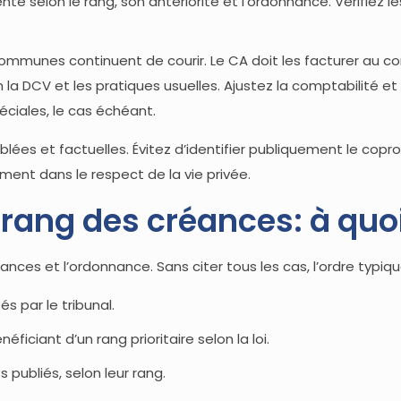
vente selon le rang, son antériorité et l’ordonnance. Vérifie
ommunes continuent de courir. Le CA doit les facturer au com
 la DCV et les pratiques usuelles. Ajustez la comptabilité et 
éciales, le cas échéant.
lées et factuelles. Évitez d’identifier publiquement le copro
ment dans le respect de la vie privée.
t rang des créances: à quo
éances et l’ordonnance. Sans citer tous les cas, l’ordre typi
és par le tribunal.
ficiant d’un rang prioritaire selon la loi.
publiés, selon leur rang.