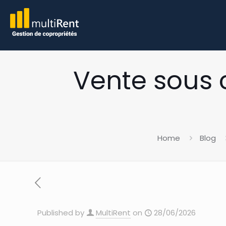
Vente sous c
Home
Blog
Published by
MultiRent
on
28/06/2026