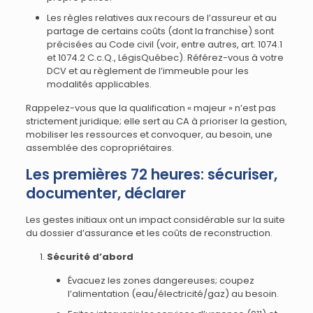
Les règles relatives aux recours de l’assureur et au
partage de certains coûts (dont la franchise) sont
précisées au Code civil (voir, entre autres, art. 1074.1
et 1074.2 C.c.Q., LégisQuébec). Référez-vous à votre
DCV et au règlement de l’immeuble pour les
modalités applicables.
Rappelez-vous que la qualification « majeur » n’est pas
strictement juridique; elle sert au CA à prioriser la gestion,
mobiliser les ressources et convoquer, au besoin, une
assemblée des copropriétaires.
Les premières 72 heures: sécuriser,
documenter, déclarer
Les gestes initiaux ont un impact considérable sur la suite
du dossier d’assurance et les coûts de reconstruction.
Sécurité d’abord
Évacuez les zones dangereuses; coupez
l’alimentation (eau/électricité/gaz) au besoin.