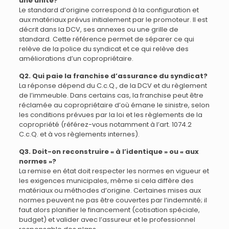
une unité?
Le standard d’origine correspond à la configuration et
aux matériaux prévus initialement par le promoteur. Il est
décrit dans la DCV, ses annexes ou une grille de
standard. Cette référence permet de séparer ce qui
relève de la police du syndicat et ce qui relève des
améliorations d’un copropriétaire.
Q2. Qui paie la franchise d’assurance du syndicat?
La réponse dépend du C.c.Q., de la DCV et du règlement
de l’immeuble. Dans certains cas, la franchise peut être
réclamée au copropriétaire d’où émane le sinistre, selon
les conditions prévues par la loi et les règlements de la
copropriété (référez-vous notamment à l’art. 1074.2
C.c.Q. et à vos règlements internes).
Q3. Doit-on reconstruire « à l’identique » ou « aux
normes »?
La remise en état doit respecter les normes en vigueur et
les exigences municipales, même si cela diffère des
matériaux ou méthodes d’origine. Certaines mises aux
normes peuvent ne pas être couvertes par l’indemnité; il
faut alors planifier le financement (cotisation spéciale,
budget) et valider avec l’assureur et le professionnel