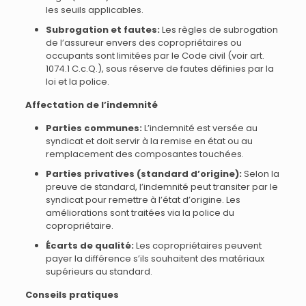
les seuils applicables.
Subrogation et fautes:
Les règles de subrogation
de l’assureur envers des copropriétaires ou
occupants sont limitées par le Code civil (voir art.
1074.1 C.c.Q.), sous réserve de fautes définies par la
loi et la police.
Affectation de l’indemnité
Parties communes:
L’indemnité est versée au
syndicat et doit servir à la remise en état ou au
remplacement des composantes touchées.
Parties privatives (standard d’origine):
Selon la
preuve de standard, l’indemnité peut transiter par le
syndicat pour remettre à l’état d’origine. Les
améliorations sont traitées via la police du
copropriétaire.
Écarts de qualité:
Les copropriétaires peuvent
payer la différence s’ils souhaitent des matériaux
supérieurs au standard.
Conseils pratiques