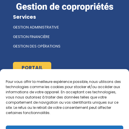
Services
GESTION ADMINISTRATIVE
GESTION FINANCIÈRE
GESTION DES OPÉRATIONS
PORTAIL
Pour vous offrir la meilleure expérience possible, nous utilisons des
À propos
technologies comme les cookies pour stocker et/ou accéder aux
informations de votre appareil. En acceptant ces technologies,
L'ÉQUIPE MULTIRENT
vous nous autorisez à traiter des données telles que votre
comportement de navigation ou vos identifiants uniques sur ce
NOUS CONTACTER
site. Le refus ou le retrait de votre consentement peut affecter
certaines fonctionnalités.
Ressources