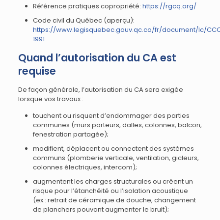
Référence pratiques copropriété:
https://rgcq.org/
Code civil du Québec (aperçu):
https://www.legisquebec.gouv.qc.ca/fr/document/lc/CC
1991
Quand l’autorisation du CA est
requise
De façon générale, l’autorisation du CA sera exigée
lorsque vos travaux :
touchent ou risquent d’endommager des parties
communes (murs porteurs, dalles, colonnes, balcon,
fenestration partagée);
modifient, déplacent ou connectent des systèmes
communs (plomberie verticale, ventilation, gicleurs,
colonnes électriques, intercom);
augmentent les charges structurales ou créent un
risque pour l’étanchéité ou l’isolation acoustique
(ex.: retrait de céramique de douche, changement
de planchers pouvant augmenter le bruit);