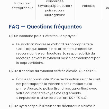
concernée
Faute d’un
(syndicat/particulier)
Variable
entrepreneur
c
puis recours
subrogatoire
FAQ — Questions fréquentes
Q1. Un locataire peut-il être tenu de payer ?
Le syndicat s’adresse d’abord au copropriétaire.
Celui-ci peut, selon le bail et la faute, exercer un
recours contre son locataire. La responsabilité du
locataire envers le syndicat passe normalement par
le copropriétaire.
Q2. La franchise du syndicat est très élevée. Que faire ?
Évaluez l’opportunité d’une réclamation selon le coût
net par rapport à la franchise et à l’impact sur la
prime. Ajustez la police (franchise, garanties) avec
votre courtier et revoyez vos règlements
d’imputation à la lumière de l’art. 1074.1 C.c.Q.
Q3. Le syndicat peut-il refuser de déclarer un sinistre ?