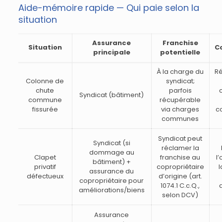
Aide-mémoire rapide — Qui paie selon la
situation
Assurance
Franchise
Situation
C
principale
potentielle
À la charge du
Ré
Colonne de
syndicat;
chute
parfois
Syndicat (bâtiment)
commune
récupérable
fissurée
via charges
c
communes
Syndicat peut
Syndicat (si
réclamer la
dommage au
Clapet
franchise au
l’
bâtiment) +
privatif
copropriétaire
l
assurance du
défectueux
d’origine (art.
copropriétaire pour
1074.1 C.c.Q.,
améliorations/biens
selon DCV)
Assurance