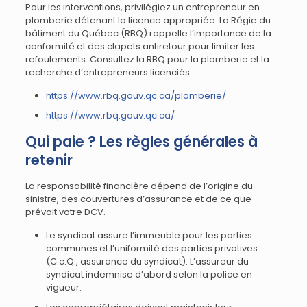
Pour les interventions, privilégiez un entrepreneur en
plomberie détenant la licence appropriée. La Régie du
bâtiment du Québec (RBQ) rappelle l’importance de la
conformité et des clapets antiretour pour limiter les
refoulements. Consultez la RBQ pour la plomberie et la
recherche d’entrepreneurs licenciés:
https://www.rbq.gouv.qc.ca/plomberie/
https://www.rbq.gouv.qc.ca/
Qui paie ? Les règles générales à
retenir
La responsabilité financière dépend de l’origine du
sinistre, des couvertures d’assurance et de ce que
prévoit votre DCV.
Le syndicat assure l’immeuble pour les parties
communes et l’uniformité des parties privatives
(C.c.Q., assurance du syndicat). L’assureur du
syndicat indemnise d’abord selon la police en
vigueur.