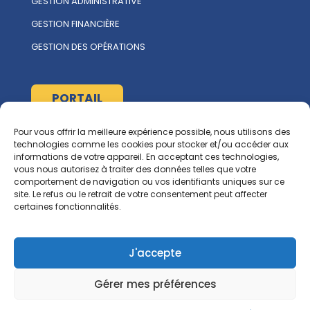
GESTION ADMINISTRATIVE
GESTION FINANCIÈRE
GESTION DES OPÉRATIONS
PORTAIL
Pour vous offrir la meilleure expérience possible, nous utilisons des
À propos
technologies comme les cookies pour stocker et/ou accéder aux
informations de votre appareil. En acceptant ces technologies,
L'ÉQUIPE MULTIRENT
vous nous autorisez à traiter des données telles que votre
comportement de navigation ou vos identifiants uniques sur ce
NOUS CONTACTER
site. Le refus ou le retrait de votre consentement peut affecter
certaines fonctionnalités.
Ressources
RGCG
J'accepte
CORPIQ
Gérer mes préférences