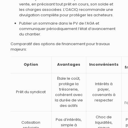
vente, en précisant tout prêt en cours, son solde et
les charges associées. L’OACIQ recommande une
divulgation complète pour protéger les acheteurs.
Publier un sommaire dans le PV de l’AGA et
communiquer périodiquement l’état d’avancement
du chantier.
Comparatif des options de financement pour travaux
majeurs:
Option
Avantages
Inconvénients
f
Étale le coût,
protège la
Intérêts à
trésorerie,
payer,
Prêt du syndicat
cohérent avec
covenants à
la durée de vie
respecter
l
des actifs
Choc de
Pas d’intérêts,
P
Cotisation
liquidités,
simple à
p
spéciale
risque