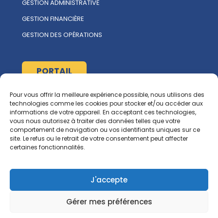
GESTION ADMINISTRATIVE
GESTION FINANCIÈRE
GESTION DES OPÉRATIONS
PORTAIL
Pour vous offrir la meilleure expérience possible, nous utilisons des
À propos
technologies comme les cookies pour stocker et/ou accéder aux
informations de votre appareil. En acceptant ces technologies,
L'ÉQUIPE MULTIRENT
vous nous autorisez à traiter des données telles que votre
comportement de navigation ou vos identifiants uniques sur ce
NOUS CONTACTER
site. Le refus ou le retrait de votre consentement peut affecter
certaines fonctionnalités.
Ressources
RGCG
J'accepte
CORPIQ
Gérer mes préférences