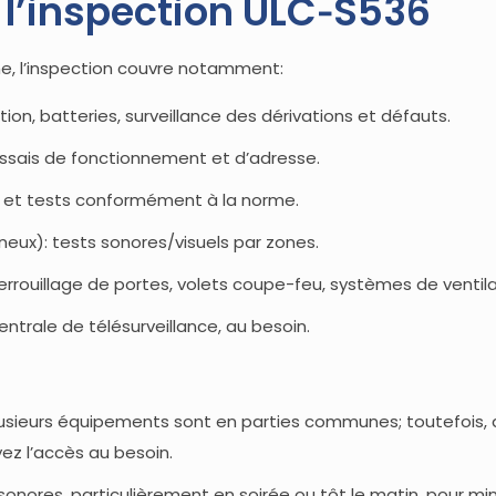
l’inspection ULC‑S536
me, l’inspection couvre notamment:
on, batteries, surveillance des dérivations et défauts.
essais de fonctionnement et d’adresse.
 et tests conformément à la norme.
ineux): tests sonores/visuels par zones.
éverrouillage de portes, volets coupe-feu, systèmes de ventila
ntrale de télésurveillance, au besoin.
plusieurs équipements sont en parties communes; toutefois
yez l’accès au besoin.
sonores, particulièrement en soirée ou tôt le matin, pour min