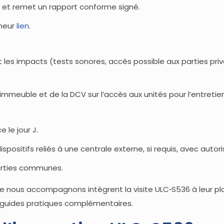
6 et remet un rapport conforme signé.
eneur
lien
.
e et les impacts (tests sonores, accès possible aux parties 
mmeuble et de la DCV sur l’accès aux unités pour l’entretien 
 le jour J.
ositifs reliés à une centrale externe, si requis, avec autori
parties communes.
que nous accompagnons intègrent la visite ULC‑S536 à leur pl
guides pratiques complémentaires.