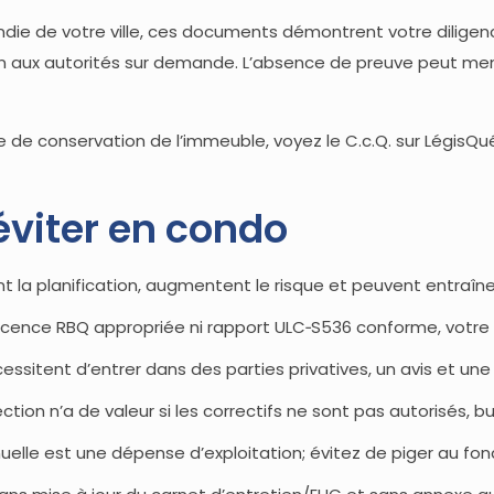
endie de votre ville, ces documents démontrent votre diligenc
ien aux autorités sur demande. L’absence de preuve peut men
re de conservation de l’immeuble, voyez le C.c.Q. sur Légis
éviter en condo
nt la planification, augmentent le risque et peuvent entraîne
 licence RBQ appropriée ni rapport ULC‑S536 conforme, votre 
cessitent d’entrer dans des parties privatives, un avis et une 
ction n’a de valeur si les correctifs ne sont pas autorisés, 
nnuelle est une dépense d’exploitation; évitez de piger au f