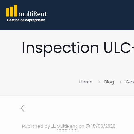
Inspection ULC
Home
Blog
Ges
Published by
MultiRent
on
15/06/2026