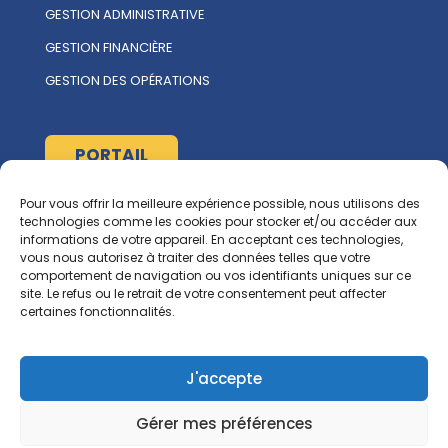
GESTION ADMINISTRATIVE
GESTION FINANCIÈRE
GESTION DES OPÉRATIONS
PORTAIL
Pour vous offrir la meilleure expérience possible, nous utilisons des
À propos
technologies comme les cookies pour stocker et/ou accéder aux
informations de votre appareil. En acceptant ces technologies,
L'ÉQUIPE MULTIRENT
vous nous autorisez à traiter des données telles que votre
comportement de navigation ou vos identifiants uniques sur ce
NOUS CONTACTER
site. Le refus ou le retrait de votre consentement peut affecter
certaines fonctionnalités.
Ressources
RGCG
J'accepte
CORPIQ
Gérer mes préférences