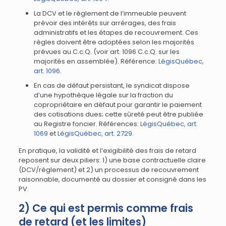
La DCV et le règlement de l’immeuble peuvent
prévoir des intérêts sur arrérages, des frais
administratifs et les étapes de recouvrement. Ces
règles doivent être adoptées selon les majorités
prévues au C.c.Q. (voir art. 1096 C.c.Q. sur les
majorités en assemblée). Référence:
LégisQuébec,
art. 1096
.
En cas de défaut persistant, le syndicat dispose
d’une hypothèque légale sur la fraction du
copropriétaire en défaut pour garantir le paiement
des cotisations dues; cette sûreté peut être publiée
au Registre foncier. Références:
LégisQuébec, art.
1069
et
LégisQuébec, art. 2729
.
En pratique, la validité et l’exigibilité des frais de retard
reposent sur deux piliers: 1) une base contractuelle claire
(DCV/règlement) et 2) un processus de recouvrement
raisonnable, documenté au dossier et consigné dans les
PV.
2) Ce qui est permis comme frais
de retard (et les limites)