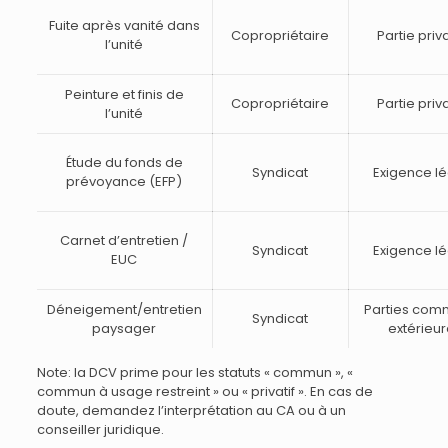
Fuite après vanité dans
Copropriétaire
Partie priv
l’unité
Peinture et finis de
Copropriétaire
Partie priv
l’unité
Étude du fonds de
Syndicat
Exigence l
prévoyance (EFP)
Carnet d’entretien /
Syndicat
Exigence l
EUC
Déneigement/entretien
Parties co
Syndicat
paysager
extérieu
Note: la DCV prime pour les statuts « commun », «
commun à usage restreint » ou « privatif ». En cas de
doute, demandez l’interprétation au CA ou à un
conseiller juridique.