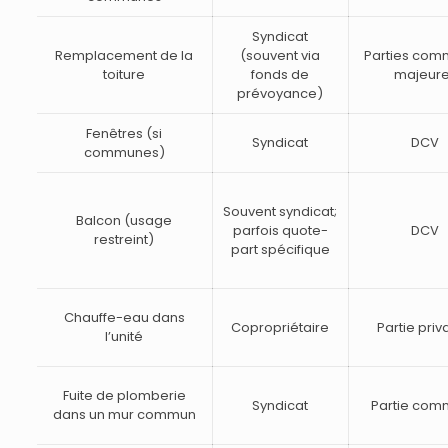
Syndicat
Remplacement de la
(souvent via
Parties co
toiture
fonds de
majeur
prévoyance)
Fenêtres (si
Syndicat
DCV
communes)
Souvent syndicat;
Balcon (usage
parfois quote-
DCV
restreint)
part spécifique
Chauffe-eau dans
Copropriétaire
Partie priv
l’unité
Fuite de plomberie
Syndicat
Partie co
dans un mur commun