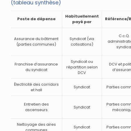
(tableau synthèse)
Habituellement
Poste de dépense
Référence/
payé par
C.c.Q.
Assurance du bâtiment
Syndicat (via
administrat
(parties communes)
cotisations)
syndica
Syndicat ou
Franchise d’assurance
DCV et poli
répartition selon
du syndicat
d’assura
DCV
Électricité des corridors
Syndicat
Parties co
et hall
Entretien des
Parties co
Syndicat
ascenseurs
mécaniq
Nettoyage des aires
Syndicat
Parties co
communes