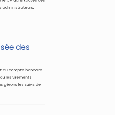
 le CA dans toutes ces
s administrateurs.
isée des
nt du compte bancaire
 ou les virements
 gérons les suivis de