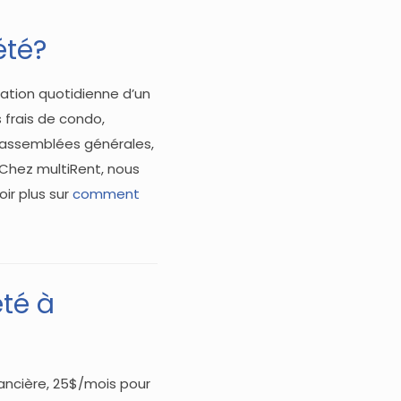
été?
ration quotidienne d’un
 frais de condo,
, assemblées générales,
 Chez multiRent, nous
oir plus sur
comment
té à
nancière, 25$/mois pour