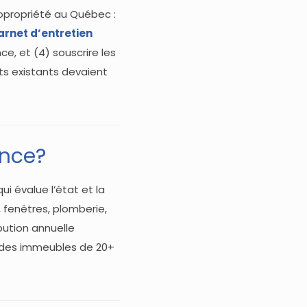
opropriété au Québec :
arnet d’entretien
, et (4) souscrire les
ts existants devaient
ance?
i évalue l’état et la
 fenêtres, plomberie,
bution annuelle
t des immeubles de 20+