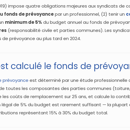
9) impose quatre obligations majeures aux syndicats de c
u fonds de prévoyance
par un professionnel, (2) tenir un
c
 un
minimum de 5%
du budget annuel au fonds de prévoyance
res
(responsabilité civile et parties communes). Les syndica
ds de prévoyance au plus tard en 2024.
t calculé le fonds de prévoy
e prévoyance
est déterminé par une étude professionnelle qu
e de toutes les composantes des parties communes (toiture,
e les coûts de remplacement sur 25 ans, et calcule la contri
 légal de 5% du budget est rarement suffisant — la plupar
ributions représentant 15% à 30% du budget total.