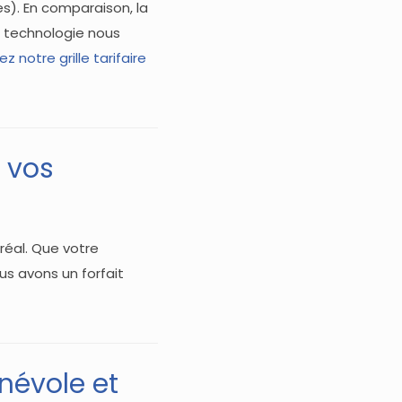
s). En comparaison, la
e technologie nous
z notre grille tarifaire
 vos
réal. Que votre
us avons un forfait
énévole et