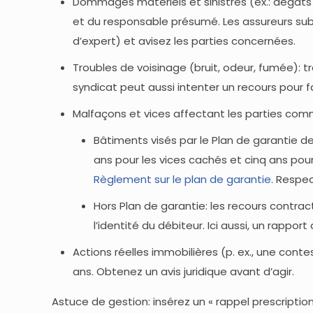
Dommages matériels et sinistres (ex.: dégât
et du responsable présumé. Les assureurs su
d’expert) et avisez les parties concernées.
Troubles de voisinage (bruit, odeur, fumée): t
syndicat peut aussi intenter un recours pour f
Malfaçons et vices affectant les parties com
Bâtiments visés par le Plan de garantie d
ans pour les vices cachés et cinq ans pour
Règlement sur le plan de garantie
. Respe
Hors Plan de garantie: les recours contra
l’identité du débiteur. Ici aussi, un rappor
Actions réelles immobilières (p. ex., une cont
ans. Obtenez un avis juridique avant d’agir.
Astuce de gestion: insérez un « rappel prescription 