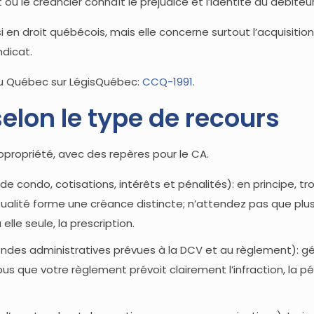
où le créancier connaît le préjudice et l’identité du débiteur
i en droit québécois, mais elle concerne surtout l’acquisitio
ndicat.
l du Québec sur LégisQuébec:
CCQ-1991
.
selon le type de recours
copropriété, avec des repères pour le CA.
ondo, cotisations, intérêts et pénalités): en principe, troi
ualité forme une créance distincte; n’attendez pas que plu
lle seule, la prescription.
ndes administratives prévues à la DCV et au règlement): g
s que votre règlement prévoit clairement l’infraction, la pé