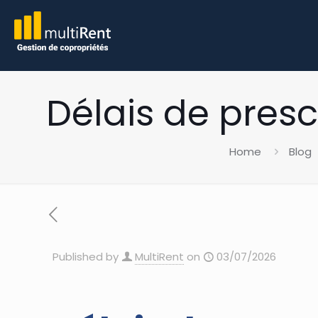
Délais de pres
Home
Blog
Published by
MultiRent
on
03/07/2026