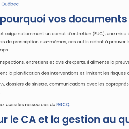
du Québec
.
16: pourquoi vos document
s et exige notamment un carnet d’entretien (EUC), une mise 
s de prescription eux-mêmes, ces outils aident à prouver la
mps.
inspections, entretiens et avis d’experts. Il alimente la preuv
ent la planification des interventions et limitent les risqu
 dossiers de sinistre, communications avec les copropriétai
.
yez aussi les ressources du
RGCQ
.
 le CA et la gestion au q