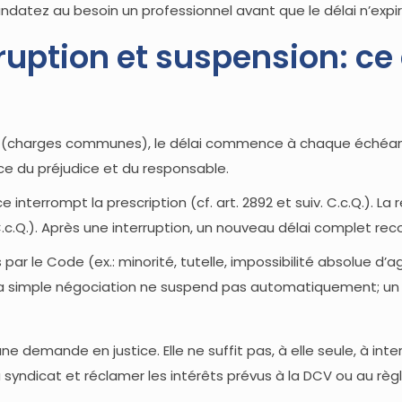
andatez au besoin un professionnel avant que le délai n’expir
ruption et suspension: ce q
ue (charges communes), le délai commence à chaque échéan
ce du préjudice et du responsable.
 interrompt la prescription (cf. art. 2892 et suiv. C.c.Q.). L
8 C.c.Q.). Après une interruption, un nouveau délai complet 
par le Code (ex.: minorité, tutelle, impossibilité absolue d’a
. La simple négociation ne suspend pas automatiquement; un «
 demande en justice. Elle ne suffit pas, à elle seule, à inte
 syndicat et réclamer les intérêts prévus à la DCV ou au rè