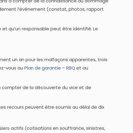
ois ans à compter de la connaissance du dommage
idement l’événement (constat, photos, rapport
 et qu’un responsable peut être identifié. Le
lement un an pour les malfaçons apparentes, trois
érez-vous au
Plan de garantie – RBQ
et au
 à compter de la découverte du vice et de
 ces recours peuvent être soumis au délai de dix
iers actifs (cotisations en souffrance, sinistres,