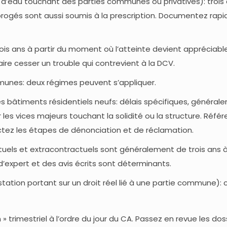
s d’eau touchant des parties communes ou privatives): tr
brogés sont aussi soumis à la prescription. Documentez rap
rois ans à partir du moment où l’atteinte devient appréciable
aire cesser un trouble qui contrevient à la DCV.
munes: deux régimes peuvent s’appliquer.
es bâtiments résidentiels neufs: délais spécifiques, généra
 les vices majeurs touchant la solidité ou la structure. Réf
ctez les étapes de dénonciation et de réclamation.
ctuels et extracontractuels sont généralement de trois ans
t d’expert et des avis écrits sont déterminants.
estation portant sur un droit réel lié à une partie commune):
» trimestriel à l’ordre du jour du CA. Passez en revue les doss