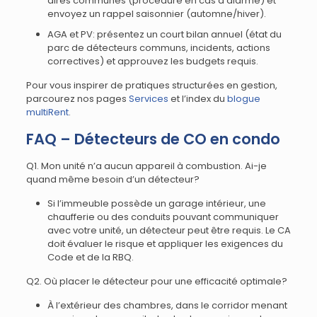
aires communes (procédure en cas d’alarme) et
envoyez un rappel saisonnier (automne/hiver).
AGA et PV: présentez un court bilan annuel (état du
parc de détecteurs communs, incidents, actions
correctives) et approuvez les budgets requis.
Pour vous inspirer de pratiques structurées en gestion,
parcourez nos pages
Services
et l’index du
blogue
multiRent
.
FAQ – Détecteurs de CO en condo
Q1. Mon unité n’a aucun appareil à combustion. Ai-je
quand même besoin d’un détecteur?
Si l’immeuble possède un garage intérieur, une
chaufferie ou des conduits pouvant communiquer
avec votre unité, un détecteur peut être requis. Le CA
doit évaluer le risque et appliquer les exigences du
Code et de la RBQ.
Q2. Où placer le détecteur pour une efficacité optimale?
À l’extérieur des chambres, dans le corridor menant