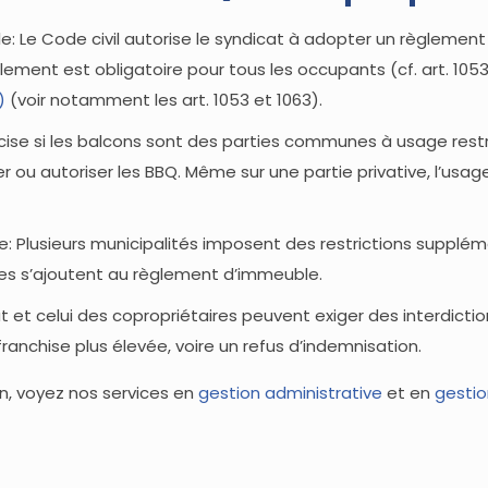
: Le Code civil autorise le syndicat à adopter un règlement
ment est obligatoire pour tous les occupants (cf. art. 1053 e
)
(voir notamment les art. 1053 et 1063).
ise si les balcons sont des parties communes à usage restrei
iter ou autoriser les BBQ. Même sur une partie privative, l’us
 Plusieurs municipalités imposent des restrictions suppléme
es s’ajoutent au règlement d’immeuble.
t et celui des copropriétaires peuvent exiger des interdictio
anchise plus élevée, voire un refus d’indemnisation.
n, voyez nos services en
gestion administrative
et en
gestio