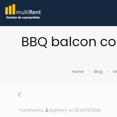
BBQ balcon co
Home
Blog
Vi
Published by
MultiRent
on
18/05/2026