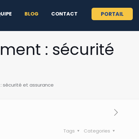
QUIPE
BLOG
CONTACT
PORTAIL
ent : sécurité
 sécurité et assurance
Tags
Categories