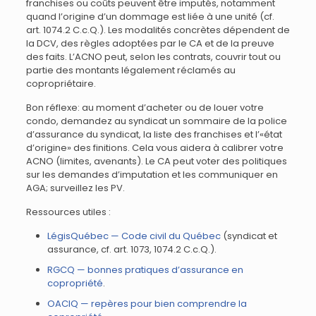
franchises ou coûts peuvent être imputés, notamment
quand l’origine d’un dommage est liée à une unité (cf.
art. 1074.2 C.c.Q.). Les modalités concrètes dépendent de
la DCV, des règles adoptées par le CA et de la preuve
des faits. L’ACNO peut, selon les contrats, couvrir tout ou
partie des montants légalement réclamés au
copropriétaire.
Bon réflexe: au moment d’acheter ou de louer votre
condo, demandez au syndicat un sommaire de la police
d’assurance du syndicat, la liste des franchises et l’«état
d’origine» des finitions. Cela vous aidera à calibrer votre
ACNO (limites, avenants). Le CA peut voter des politiques
sur les demandes d’imputation et les communiquer en
AGA; surveillez les PV.
Ressources utiles :
LégisQuébec — Code civil du Québec
(syndicat et
assurance, cf. art. 1073, 1074.2 C.c.Q.).
RGCQ — bonnes pratiques d’assurance en
copropriété
.
OACIQ — repères pour bien comprendre la