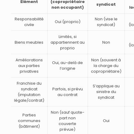
Élément
(copropriétaire
syndicat
non occupant)
lo
Responsabilité
Non (vise le
Oui (proprio)
civile
syndicat)
(l
Limités, si
Biens meubles
appartiennent au
Non
(l
proprio
Améliorations
Non (souvent à
Oui, au-delà de
aux parties
la charge du
l’origine
privatives
copropriétaire)
Franchise du
S’applique au
syndicat
Parfois, si prévu
sinistre du
(imputation
au contrat
syndicat
légale/contrat)
Non (sauf quote-
Parties
part non
communes
Oui
couverte
(bâtiment)
prévue)