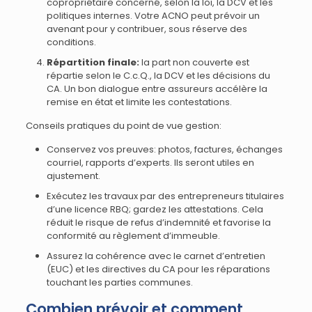
copropriétaire concerné, selon la loi, la DCV et les
politiques internes. Votre ACNO peut prévoir un
avenant pour y contribuer, sous réserve des
conditions.
Répartition finale:
la part non couverte est
répartie selon le C.c.Q., la DCV et les décisions du
CA. Un bon dialogue entre assureurs accélère la
remise en état et limite les contestations.
Conseils pratiques du point de vue gestion:
Conservez vos preuves: photos, factures, échanges
courriel, rapports d’experts. Ils seront utiles en
ajustement.
Exécutez les travaux par des entrepreneurs titulaires
d’une licence RBQ; gardez les attestations. Cela
réduit le risque de refus d’indemnité et favorise la
conformité au règlement d’immeuble.
Assurez la cohérence avec le carnet d’entretien
(EUC) et les directives du CA pour les réparations
touchant les parties communes.
Combien prévoir et comment